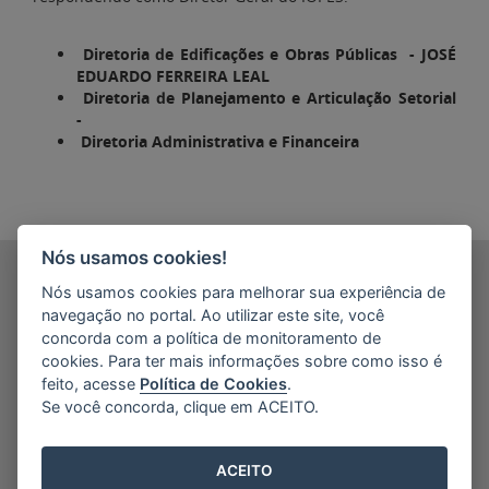
Diretoria de Edificações e Obras Públicas - JOSÉ
EDUARDO FERREIRA LEAL
Diretoria de Planejamento e Articulação Setorial
-
Diretoria Administrativa e Financeira
Nós usamos cookies!
INSTITUTO DE OBRAS PÚBLICAS DO ESTADO DO ESPÍRITO
Nós usamos cookies para melhorar sua experiência de
SANTO - IOPES
Av. N. S. Navegantes, 635, Ed. Corporate Office/14º,15º e
navegação no portal. Ao utilizar este site, você
16º and. - Enseada do Suá
concorda com a política de monitoramento de
CEP: 29.050-335 - Vitória / ES
cookies. Para ter mais informações sobre como isso é
Tel.: (27)3636-2000
feito, acesse
Política de Cookies
.
E-mail:
comunicacao@iopes.es.gov.br
Se você concorda, clique em ACEITO.
ACEITO